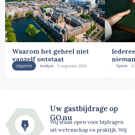
Waarom het geheel niet
Iederee
vanzelf ontstaat
nieman
5 augustus 2026
4
Uitgelicht
Analyse
Opinie
Uw gastbijdrage op
GO.nu
Wij staan open voor bijdragen
uit wetenschap en praktijk. Wij