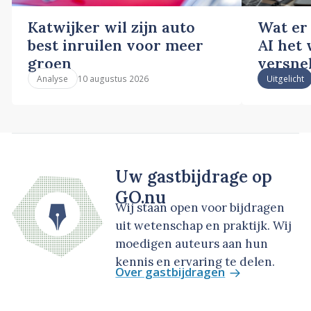
Katwijker wil zijn auto
Wat er
best inruilen voor meer
AI het
groen
versne
10 augustus 2026
Analyse
Uitgelicht
Uw gastbijdrage op
GO.nu
Wij staan open voor bijdragen
uit wetenschap en praktijk. Wij
moedigen auteurs aan hun
kennis en ervaring te delen.
Over gastbijdragen