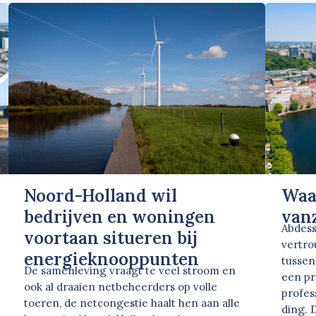
Noord-Holland wil
Waa
bedrijven en woningen
vanz
Abdess
voortaan situeren bij
vertro
energieknooppunten
tussen
De samenleving vraagt te veel stroom en
een pr
ook al draaien netbeheerders op volle
profes
toeren, de netcongestie haalt hen aan alle
ding. 