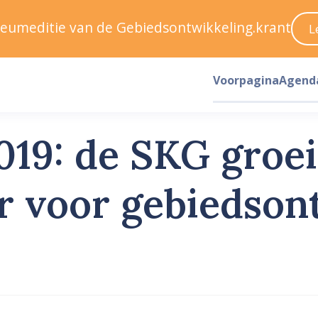
ileumeditie van de Gebiedsontwikkeling.krant
L
Voorpagina
Agend
019: de SKG groei
r voor gebiedson