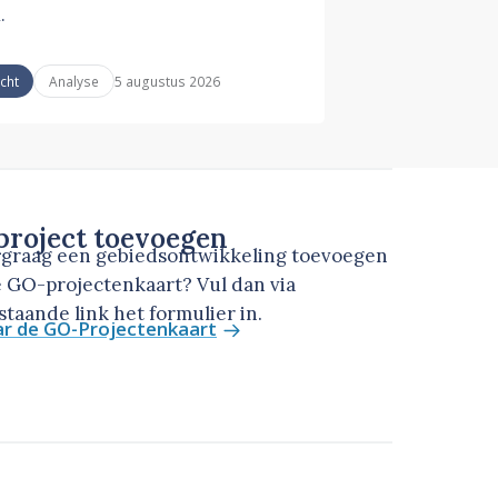
.
5 augustus 2026
icht
Analyse
roject toevoegen
u graag een gebiedsontwikkeling toevoegen
 GO-projectenkaart? Vul dan via
taande link het formulier in.
ar de GO-Projectenkaart