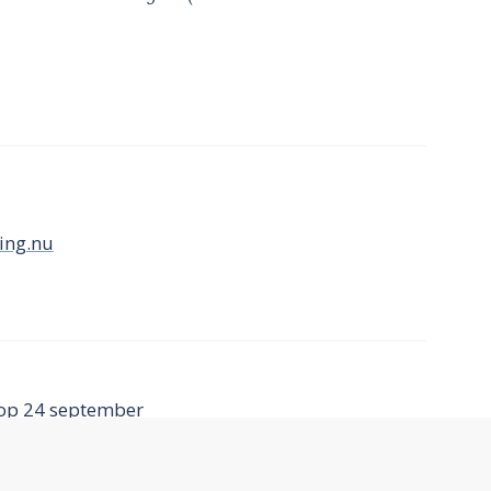
ing.nu
 op 24 september