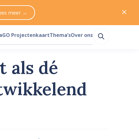
ees meer →
a
GO Projectenkaart
Thema’s
Over ons
t als dé
twikkelend