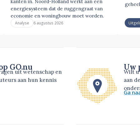
kanten in. Noord-Holland werkt aan een
geheel
energiesysteem dat de ruggengraat van
economie en woningbouw moet worden.
6 augustus 2026
Analyse
Uitgel
 op GO.nu
Uw p
dragen uit wetenschap en
Wilt 
auteurs aan hun kennis
aan de
onders
Ga na