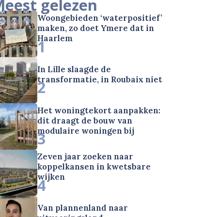
eest gelezen
Woongebieden ‘waterpositief’
maken, zo doet Ymere dat in
Haarlem
1
In Lille slaagde de
transformatie, in Roubaix niet
2
Het woningtekort aanpakken:
dit draagt de bouw van
modulaire woningen bij
3
Zeven jaar zoeken naar
koppelkansen in kwetsbare
wijken
4
Van plannenland naar