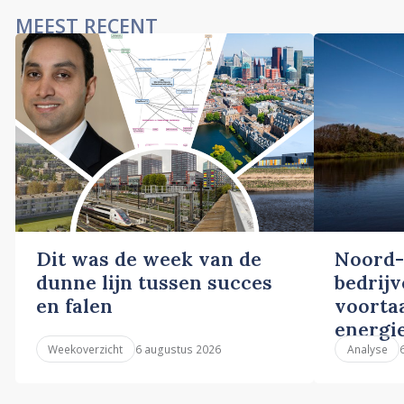
MEEST RECENT
Dit was de week van de
Noord-
dunne lijn tussen succes
bedrij
en falen
voortaa
energi
6 augustus 2026
Weekoverzicht
Analyse