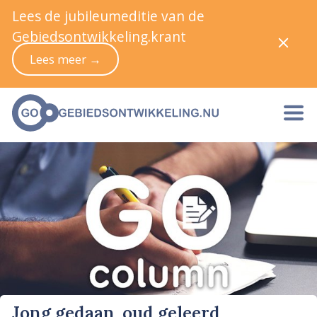
Lees de jubileumeditie van de
Gebiedsontwikkeling.krant
Lees meer →
Jong gedaan, oud geleerd