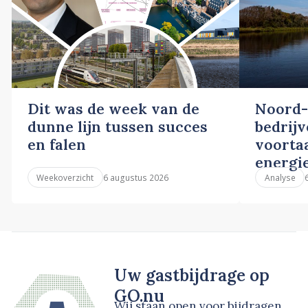
Dit was de week van de
Noord-
dunne lijn tussen succes
bedrij
en falen
voortaa
energi
6 augustus 2026
Weekoverzicht
Analyse
Uw gastbijdrage op
GO.nu
Wij staan open voor bijdragen