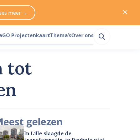
ees meer →
a
GO Projectenkaart
Thema’s
Over ons
 tot
en
eest gelezen
In Lille slaagde de
transformatie, in Roubaix niet