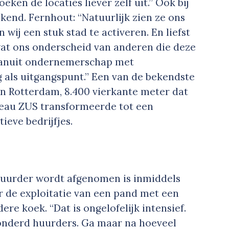
en de locaties liever zelf uit.” Ook bij
end. Fernhout: “Natuurlijk zien ze ons
 wij een stuk stad te activeren. En liefst
 wat ons onderscheid van anderen die deze
vanuit ondernemerschap met
 als uitgangspunt.” Een van de bekendste
n Rotterdam, 8.400 vierkante meter dat
reau ZUS transformeerde tot een
eve bedrijfjes.
huurder wordt afgenomen is inmiddels
r de exploitatie van een pand met een
re koek. “Dat is ongelofelijk intensief.
onderd huurders. Ga maar na hoeveel