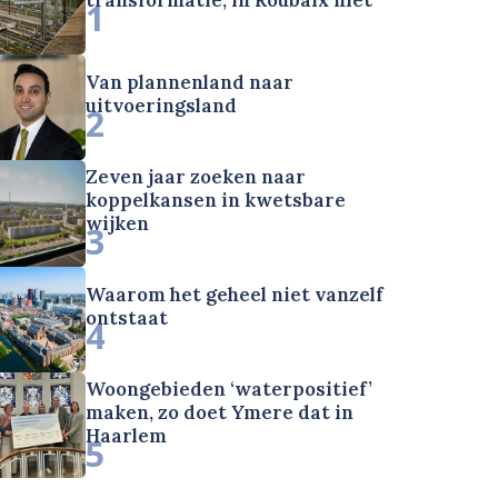
1
Van plannenland naar
uitvoeringsland
2
Zeven jaar zoeken naar
koppelkansen in kwetsbare
wijken
3
Waarom het geheel niet vanzelf
ontstaat
4
Woongebieden ‘waterpositief’
maken, zo doet Ymere dat in
Haarlem
5