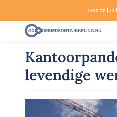
Lees de jub
Kantoorpande
levendige w