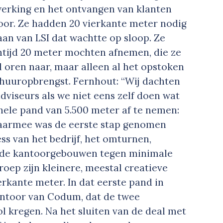
erking en het ontvangen van klanten
oor. Ze hadden 20 vierkante meter nodig
an van LSI dat wachtte op sloop. Ze
entijd 20 meter mochten afnemen, die ze
 oren naar, maar alleen al het opstoken
 huuropbrengst. Fernhout: “Wij dachten
r adviseurs als we niet eens zelf doen wat
hele pand van 5.500 meter af te nemen:
Daarmee was de eerste stap genomen
s van het bedrijf, het omturnen,
ande kantoorgebouwen tegen minimale
oep zijn kleinere, meestal creatieve
erkante meter. In dat eerste pand in
antoor van Codum, dat de twee
l kregen. Na het sluiten van de deal met