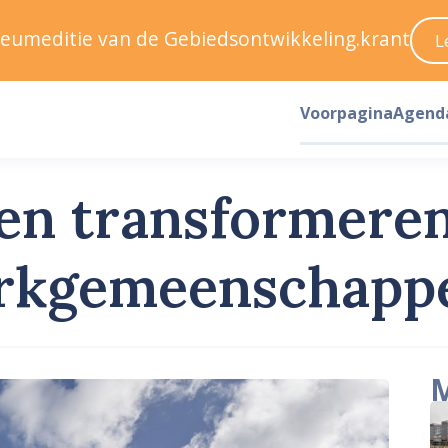
ileumeditie van de Gebiedsontwikkeling.krant
L
Voorpagina
Agend
n transformeren
erkgemeenschapp
M