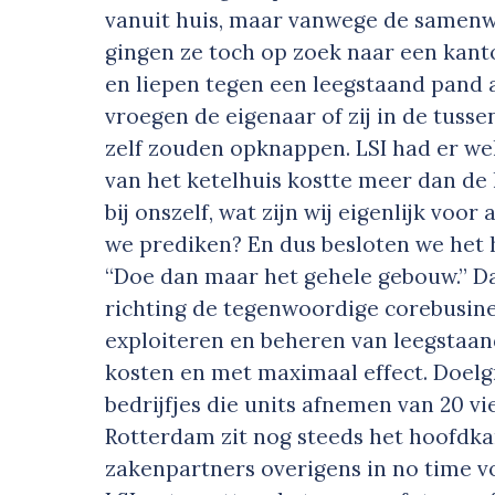
vanuit huis, maar vanwege de samenw
gingen ze toch op zoek naar een kant
en liepen tegen een leegstaand pand a
vroegen de eigenaar of zij in de tuss
zelf zouden opknappen. LSI had er wel
van het ketelhuis kostte meer dan de
bij onszelf, wat zijn wij eigenlijk voo
we prediken? En dus besloten we het 
“Doe dan maar het gehele gebouw.” 
richting de tegenwoordige corebusines
exploiteren en beheren van leegsta
kosten en met maximaal effect. Doelgr
bedrijfjes die units afnemen van 20 vi
Rotterdam zit nog steeds het hoofdk
zakenpartners overigens in no time vo