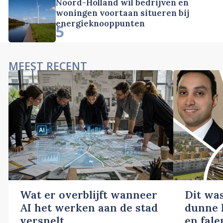
Noord-Holland wil bedrijven en
woningen voortaan situeren bij
energieknooppunten
5
MEEST RECENT
Wat er overblijft wanneer
Dit wa
AI het werken aan de stad
dunne l
versnelt
en fale