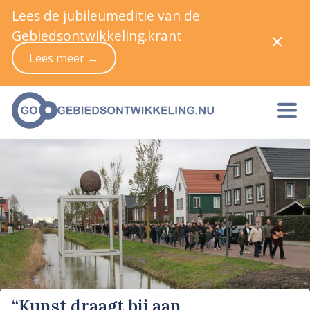
Lees de jubileumeditie van de
Gebiedsontwikkeling.krant
Lees meer →
“Kunst draagt bij aan