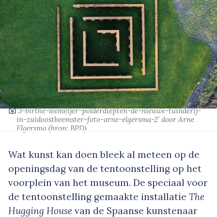
‘3-birthe-leemeijer-polderdiepten-de-nieuwe-tuinderij-
in-zuidoostbeemster-foto-arne-elgersma-2’
door Arne
Elgersma
(bron: BPD)
Wat kunst kan doen bleek al meteen op de
openingsdag van de tentoonstelling op het
voorplein van het museum. De speciaal voor
de tentoonstelling gemaakte installatie
The
Hugging House
van de Spaanse kunstenaar