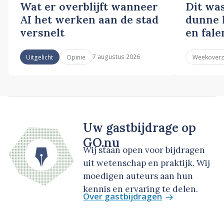
Wat er overblijft wanneer
Dit wa
AI het werken aan de stad
dunne l
versnelt
en fale
7 augustus 2026
Uitgelicht
Opinie
Weekoverz
Uw gastbijdrage op
GO.nu
Wij staan open voor bijdragen
uit wetenschap en praktijk. Wij
moedigen auteurs aan hun
kennis en ervaring te delen.
Over gastbijdragen