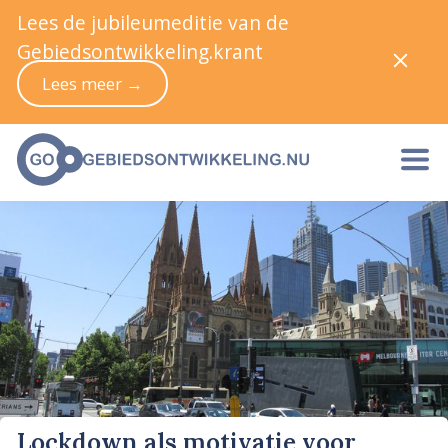
Lees de jubileumeditie van de
Gebiedsontwikkeling.krant
Lees meer →
Lockdown als motivatie voor