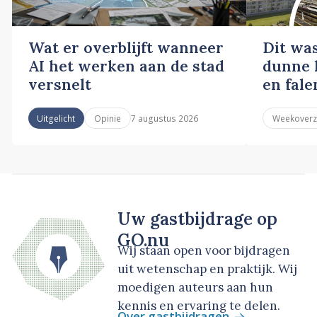
Wat er overblijft wanneer
Dit wa
AI het werken aan de stad
dunne l
versnelt
en fale
7 augustus 2026
Uitgelicht
Opinie
Weekoverz
Uw gastbijdrage op
GO.nu
Wij staan open voor bijdragen
uit wetenschap en praktijk. Wij
moedigen auteurs aan hun
kennis en ervaring te delen.
Over gastbijdragen