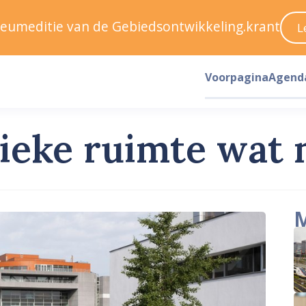
ileumeditie van de Gebiedsontwikkeling.krant
L
Voorpagina
Agend
ieke ruimte wat 
M