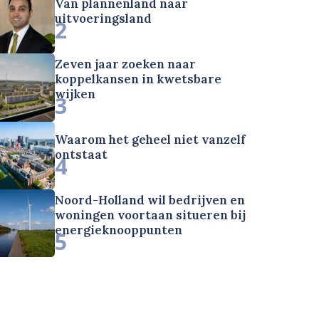
Van plannenland naar
uitvoeringsland
2
Zeven jaar zoeken naar
koppelkansen in kwetsbare
wijken
3
Waarom het geheel niet vanzelf
ontstaat
4
Noord-Holland wil bedrijven en
woningen voortaan situeren bij
energieknooppunten
5