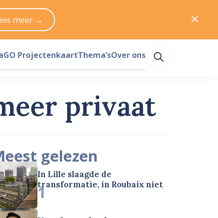
ees meer →
a
GO Projectenkaart
Thema’s
Over ons
meer privaat
eest gelezen
In Lille slaagde de
transformatie, in Roubaix niet
1