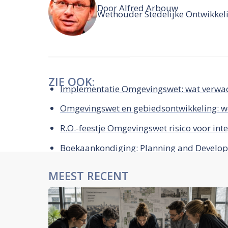
Door
Alfred Arbouw
Wethouder Stedelijke Ontwikkel
ZIE OOK:
Implementatie Omgevingswet: wat verwa
Omgevingswet en gebiedsontwikkeling: wo
R.O.-feestje Omgevingswet risico voor inte
Boekaankondiging: Planning and Develop
MEEST RECENT