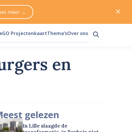
ees meer →
a
GO Projectenkaart
Thema’s
Over ons
urgers en
eest gelezen
In Lille slaagde de
transformatie, in Roubaix niet