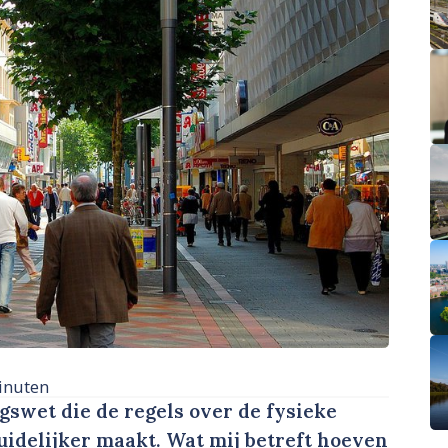
inuten
gswet die de regels over de fysieke
idelijker maakt. Wat mij betreft hoeven