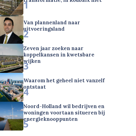
1
Van plannenland naar
uitvoeringsland
2
Zeven jaar zoeken naar
koppelkansen in kwetsbare
wijken
3
Waarom het geheel niet vanzelf
ontstaat
4
Noord-Holland wil bedrijven en
woningen voortaan situeren bij
energieknooppunten
5