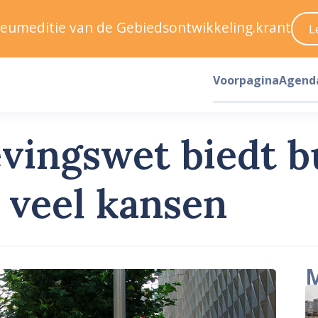
ileumeditie van de Gebiedsontwikkeling.krant
L
Voorpagina
Agend
ingswet biedt b
veel kansen
M