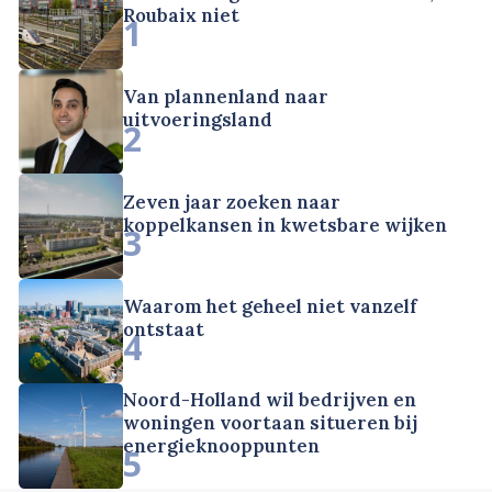
Roubaix niet
1
Van plannenland naar
uitvoeringsland
2
Zeven jaar zoeken naar
koppelkansen in kwetsbare wijken
3
Waarom het geheel niet vanzelf
ontstaat
4
Noord-Holland wil bedrijven en
woningen voortaan situeren bij
energieknooppunten
5