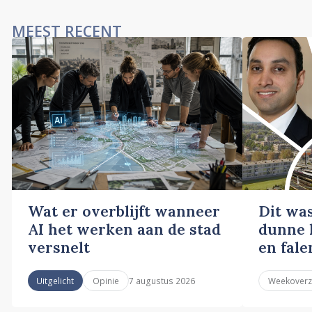
MEEST RECENT
Wat er overblijft wanneer
Dit wa
AI het werken aan de stad
dunne l
versnelt
en fale
7 augustus 2026
Uitgelicht
Opinie
Weekoverz