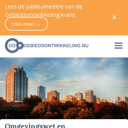
Lees de jubileumeditie van de
Gebiedsontwikkeling.krant
Lees meer →
Omgevingswet en