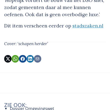
‘Hopelijk vordert de bouw van het DSO snel,
zodat gemeenten daar al mee kunnen
oefenen. Ook dat is geen overbodige luxe.’
Dit item verscheen eerder op
stadszaken.nl
Cover: ‘schapen herder’
ZIE OOK:
Dossier Omgevingswet