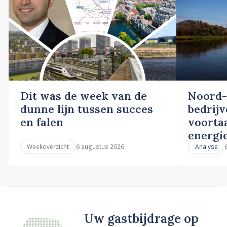
Dit was de week van de
Noord-
dunne lijn tussen succes
bedrij
en falen
voortaa
energi
6 augustus 2026
Weekoverzicht
Analyse
Uw gastbijdrage op