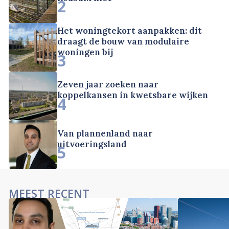
2
Het woningtekort aanpakken: dit
draagt de bouw van modulaire
woningen bij
3
Zeven jaar zoeken naar
koppelkansen in kwetsbare wijken
4
Van plannenland naar
uitvoeringsland
5
MEEST RECENT