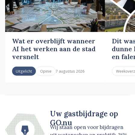
Wat er overblijft wanneer
Dit wa
AI het werken aan de stad
dunne l
versnelt
en fale
7 augustus 2026
Uitgelicht
Opinie
Weekoverz
Uw gastbijdrage op
GO.nu
Wij staan open voor bijdragen