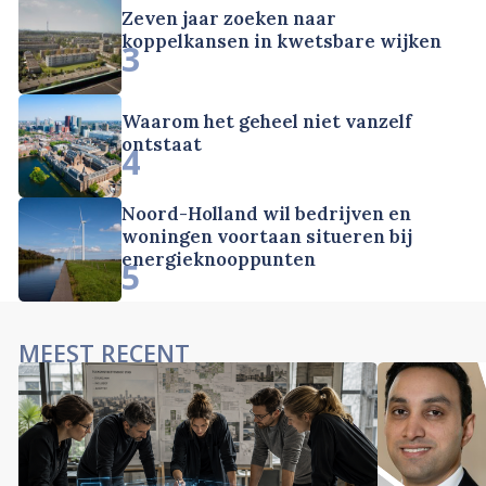
Zeven jaar zoeken naar
koppelkansen in kwetsbare wijken
3
Waarom het geheel niet vanzelf
ontstaat
4
Noord-Holland wil bedrijven en
woningen voortaan situeren bij
energieknooppunten
5
MEEST RECENT