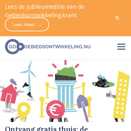
Lees de jubileumeditie van de
Gebiedsontwikkeling.krant
Lees meer →
Ontvang gratis thuis: de