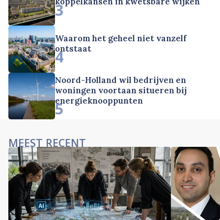
koppelkansen in kwetsbare wijken
3
Waarom het geheel niet vanzelf
ontstaat
4
Noord-Holland wil bedrijven en
woningen voortaan situeren bij
energieknooppunten
5
MEEST RECENT