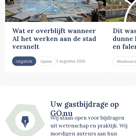
Wat er overblijft wanneer
Dit wa
AI het werken aan de stad
dunne l
versnelt
en fale
7 augustus 2026
Uitgelicht
Opinie
Weekoverz
Uw gastbijdrage op
GO.nu
Wij staan open voor bijdragen
uit wetenschap en praktijk. Wij
moedigen auteurs aan hun