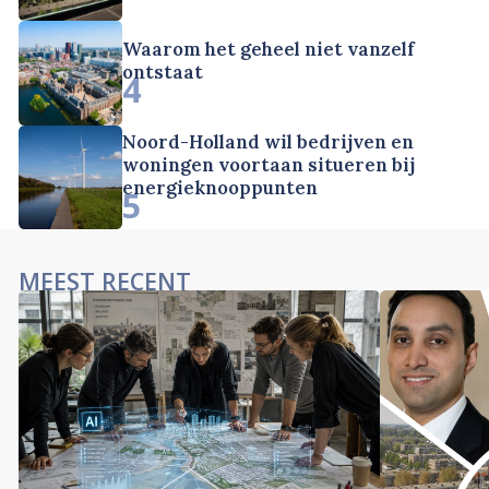
Waarom het geheel niet vanzelf
ontstaat
4
Noord-Holland wil bedrijven en
woningen voortaan situeren bij
energieknooppunten
5
MEEST RECENT