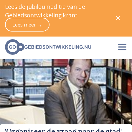
Lees de jubileumeditie van de
Gebiedsontwikkeling.krant
Lees meer →
'Organiseer de vraag naar de stad'