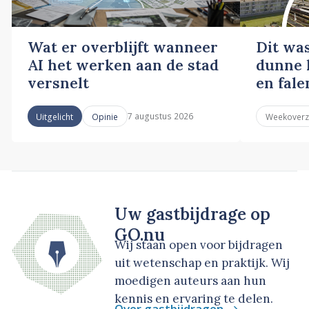
Wat er overblijft wanneer
Dit wa
AI het werken aan de stad
dunne l
versnelt
en fale
7 augustus 2026
Uitgelicht
Opinie
Weekoverz
Uw gastbijdrage op
GO.nu
Wij staan open voor bijdragen
uit wetenschap en praktijk. Wij
moedigen auteurs aan hun
kennis en ervaring te delen.
Over gastbijdragen