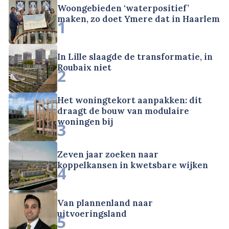
Woongebieden ‘waterpositief’
maken, zo doet Ymere dat in Haarlem
1
In Lille slaagde de transformatie, in
Roubaix niet
2
Het woningtekort aanpakken: dit
draagt de bouw van modulaire
woningen bij
3
Zeven jaar zoeken naar
koppelkansen in kwetsbare wijken
4
Van plannenland naar
uitvoeringsland
5