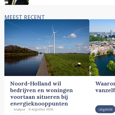
MEEST RECENT
Noord-Holland wil
Waarom
bedrijven en woningen
vanzelf
voortaan situeren bij
energieknooppunten
6 augustus 2026
Analyse
Uitgelicht