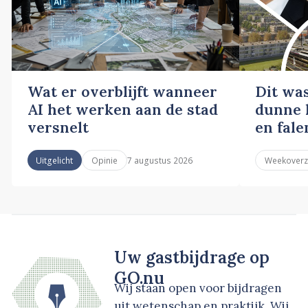
Wat er overblijft wanneer
Dit wa
AI het werken aan de stad
dunne l
versnelt
en fale
7 augustus 2026
Uitgelicht
Opinie
Weekoverz
Uw gastbijdrage op
GO.nu
Wij staan open voor bijdragen
uit wetenschap en praktijk. Wij