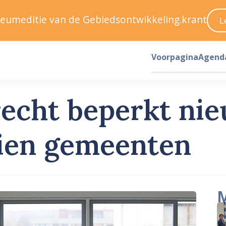
ileumeditie van de Gebiedsontwikkeling.krant
L
Voorpagina
Agend
recht beperkt n
tien gemeenten
M