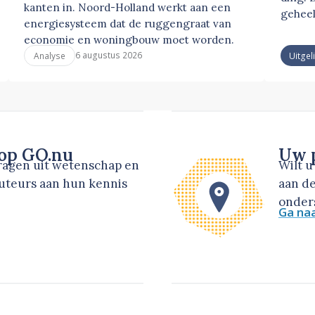
kanten in. Noord-Holland werkt aan een
geheel
energiesysteem dat de ruggengraat van
economie en woningbouw moet worden.
6 augustus 2026
Analyse
Uitgel
 op GO.nu
Uw p
dragen uit wetenschap en
Wilt 
auteurs aan hun kennis
aan de
onders
Ga na