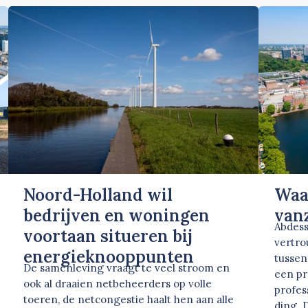
Noord-Holland wil
Waa
bedrijven en woningen
vanz
Abdess
voortaan situeren bij
vertro
energieknooppunten
tussen
De samenleving vraagt te veel stroom en
een pr
ook al draaien netbeheerders op volle
profes
toeren, de netcongestie haalt hen aan alle
ding. 