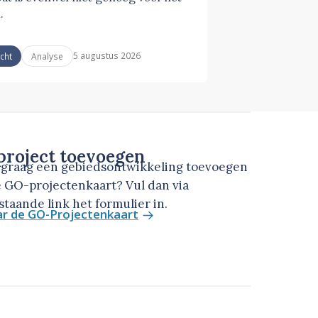
.
5 augustus 2026
icht
Analyse
roject toevoegen
u graag een gebiedsontwikkeling toevoegen
 GO-projectenkaart? Vul dan via
taande link het formulier in.
ar de GO-Projectenkaart