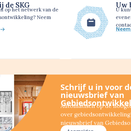
ij de SKG
Uw b
en op het netwerk van de
U kun
dsontwikkeling? Neem
evene
contac
Neem 
Schrijf u in voor 
nieuwsbrief van
Gebiedsontwikkel
Automatisch op de hoogte 
over gebiedsontwikkeling?
nieuwsbrief van Gebiedso