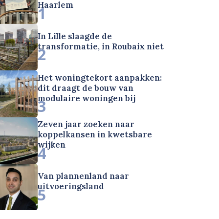
Haarlem
1
In Lille slaagde de
transformatie, in Roubaix niet
2
Het woningtekort aanpakken:
dit draagt de bouw van
modulaire woningen bij
3
Zeven jaar zoeken naar
koppelkansen in kwetsbare
wijken
4
Van plannenland naar
uitvoeringsland
5