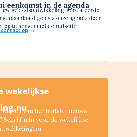
ijeenkomst in de agenda
t uw gebiedsontwikkeling-gerelateerde
ment aankondigen via onze agenda door
t op te nemen met de redactie.
contact op
de wekelijkse
ing.nu
blijven van het laatste nieuws
 Schrijf u in voor de wekelijkse
ntwikkeling.nu.