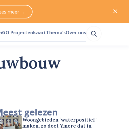
ees meer →
a
GO Projectenkaart
Thema’s
Over ons
ieuwbouw
eest gelezen
Woongebieden ‘waterpositief’
maken, zo doet Ymere dat in