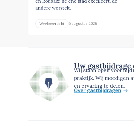
en Roubaix: de ene stad excelleert, de
andere worstelt.
6 augustus 2026
Weekoverzicht
Uw gastbijdrage
Wij staan open voor bij
praktijk. Wij moedigen 
en ervaring te delen.
Over gastbijdragen