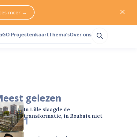
ees meer →
a
GO Projectenkaart
Thema’s
Over ons
eest gelezen
In Lille slaagde de
transformatie, in Roubaix niet
1