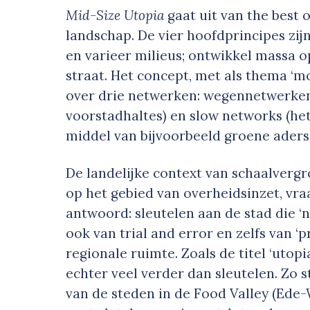
Mid-Size Utopia
gaat uit van the best o
landschap. De vier hoofdprincipes zi
en varieer milieus; ontwikkel massa o
straat. Het concept, met als thema ‘mo
over drie netwerken: wegennetwerken 
voorstadhaltes) en slow networks (he
middel van bijvoorbeeld groene aders
De landelijke context van schaalverg
op het gebied van overheidsinzet, vr
antwoord: sleutelen aan de stad die ‘noo
ook van trial and error en zelfs van ‘
regionale ruimte. Zoals de titel ‘uto
echter veel verder dan sleutelen. Zo st
van de steden in de Food Valley (Ed