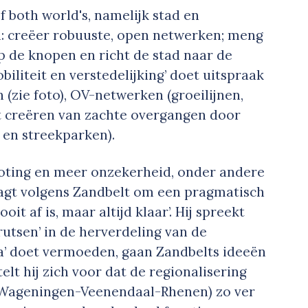
f both world's, namelijk stad en
jn: creëer robuuste, open netwerken; meng
p de knopen en richt de stad naar de
biliteit en verstedelijking’ doet uitspraak
(zie foto), OV-netwerken (groeilijnen,
t creëren van zachte overgangen door
 en streekparken).
roting en meer onzekerheid, onder andere
aagt volgens Zandbelt om een pragmatisch
it af is, maar altijd klaar’. Hij spreekt
prutsen’ in de herverdeling van de
pia’ doet vermoeden, gaan Zandbelts ideeën
elt hij zich voor dat de regionalisering
e-Wageningen-Veenendaal-Rhenen) zo ver