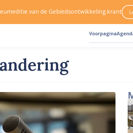
ileumeditie van de Gebiedsontwikkeling.krant
L
Voorpagina
Agend
randering
M