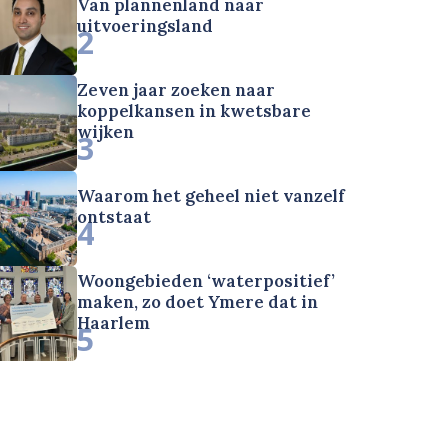
Van plannenland naar
uitvoeringsland
2
Zeven jaar zoeken naar
koppelkansen in kwetsbare
wijken
3
Waarom het geheel niet vanzelf
ontstaat
4
Woongebieden ‘waterpositief’
maken, zo doet Ymere dat in
Haarlem
5