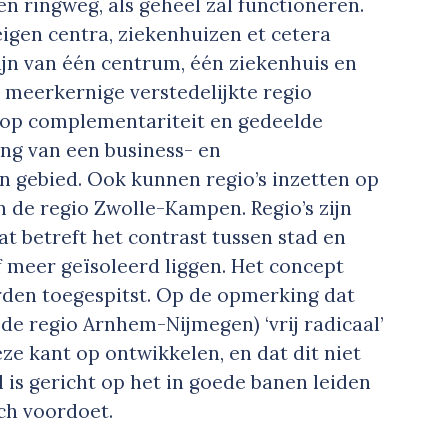
en ringweg, als geheel zal functioneren.
igen centra, ziekenhuizen et cetera
jn van één centrum, één ziekenhuis en
e meerkernige verstedelijkte regio
op complementariteit en gedeelde
ing van een business- en
n gebied. Ook kunnen regio’s inzetten op
in de regio Zwolle-Kampen. Regio’s zijn
wat betreft het contrast tussen stad en
of meer geïsoleerd liggen. Het concept
rden toegespitst. Op de opmerking dat
 de regio Arnhem-Nijmegen) ‘vrij radicaal’
 deze kant op ontwikkelen, en dat dit niet
is gericht op het in goede banen leiden
ich voordoet.