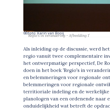
Foto: Karin van Rooij
‘Regio's in verandering - Afbeelding 1’
Als inleiding op de discussie, werd he
regio vanuit twee complementaire inv
het ontwerpmatige perspectief, De Roo
doen in het boek 'Regio's in verander
en belemmeringen voor regionale ont
belemmeringen voor regionale ontwikk
territioriale indeling en de werkelij
planologen van een ordenende naar e
onduidelijkheid wat betreft de opdrac