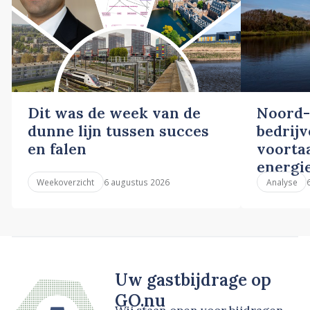
Dit was de week van de
Noord-
dunne lijn tussen succes
bedrij
en falen
voortaa
energi
6 augustus 2026
Weekoverzicht
Analyse
Uw gastbijdrage op
GO.nu