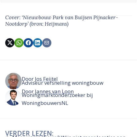
Cover: ‘Nieuwbouw Park van Buijsen Pijnacker-
Nootdorp’
(bron: Heijmans)
Door
Jos Feijtel
Adviseur versnelling woningbouw
Door
Jannes van Loon
Woningmarktonderzoeker bij
WoningbouwersNL
VERDER LEZEN: