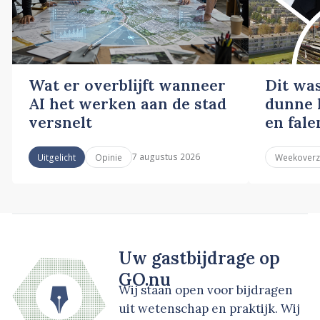
Wat er overblijft wanneer
Dit wa
AI het werken aan de stad
dunne l
versnelt
en fale
7 augustus 2026
Uitgelicht
Opinie
Weekoverz
Uw gastbijdrage op
GO.nu
Wij staan open voor bijdragen
uit wetenschap en praktijk. Wij