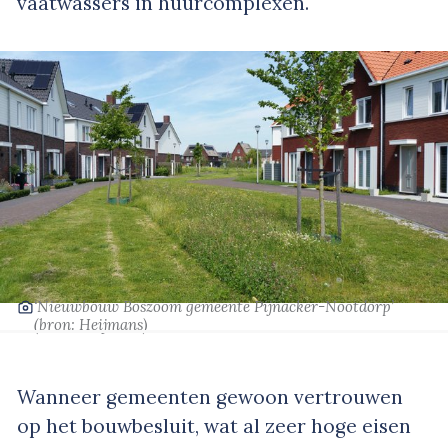
vaatwassers in huurcomplexen.
‘Nieuwbouw Boszoom gemeente Pijnacker-Nootdorp’
(bron: Heijmans)
Wanneer gemeenten gewoon vertrouwen
op het bouwbesluit, wat al zeer hoge eisen