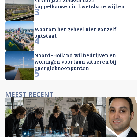
Zeven jaar zoeken naar
koppelkansen in kwetsbare wijken
3
Waarom het geheel niet vanzelf
ontstaat
4
Noord-Holland wil bedrijven en
woningen voortaan situeren bij
energieknooppunten
5
MEEST RECENT