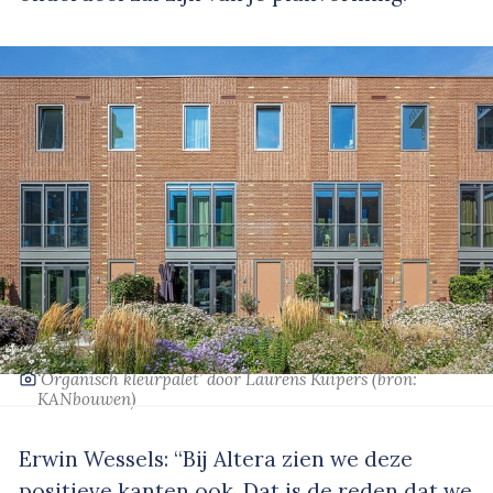
‘Organisch kleurpalet’
door Laurens Kuipers
(bron:
KANbouwen
)
Erwin Wessels: “Bij Altera zien we deze
positieve kanten ook. Dat is de reden dat we