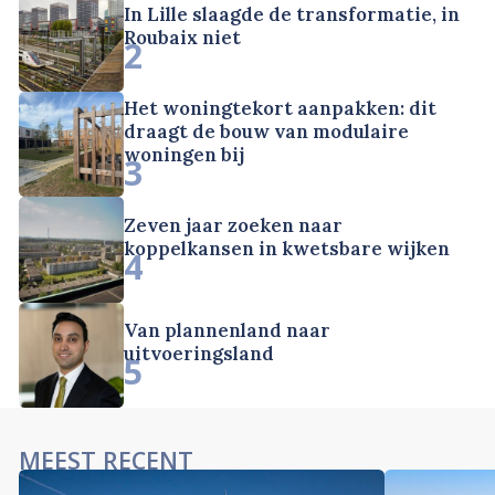
In Lille slaagde de transformatie, in
Roubaix niet
2
Het woningtekort aanpakken: dit
draagt de bouw van modulaire
woningen bij
3
Zeven jaar zoeken naar
koppelkansen in kwetsbare wijken
4
Van plannenland naar
uitvoeringsland
5
MEEST RECENT