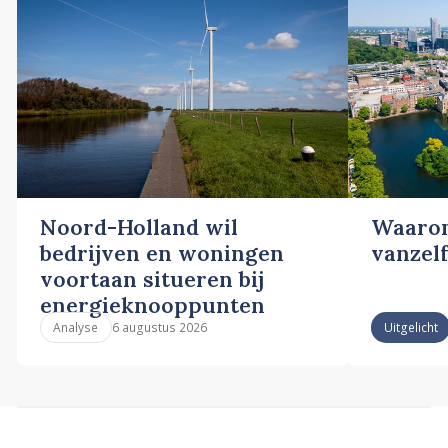
Noord-Holland wil
Waarom
bedrijven en woningen
vanzelf
voortaan situeren bij
energieknooppunten
6 augustus 2026
Analyse
Uitgelicht