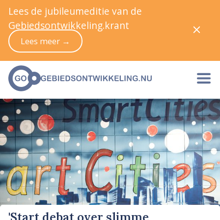
Lees de jubileumeditie van de
Gebiedsontwikkeling.krant
Lees meer →
'Start debat over slimme