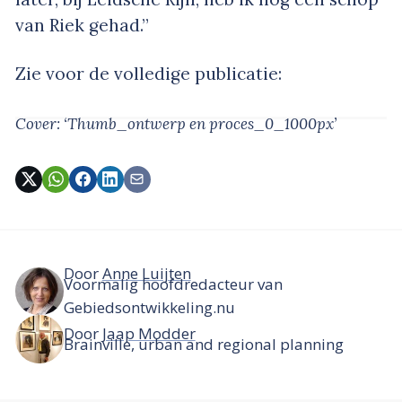
van Riek gehad.”
Zie voor de volledige publicatie:
Cover: ‘Thumb_ontwerp en proces_0_1000px’
Door
Anne Luijten
Voormalig hoofdredacteur van
Gebiedsontwikkeling.nu
Door
Jaap Modder
Brainville, urban and regional planning