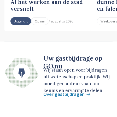
AI het werken aan de stad
dunne l
versnelt
en fale
7 augustus 2026
Uitgelicht
Opinie
Weekoverz
Uw gastbijdrage op
GO.nu
Wij staan open voor bijdragen
uit wetenschap en praktijk. Wij
moedigen auteurs aan hun
kennis en ervaring te delen.
Over gastbijdragen