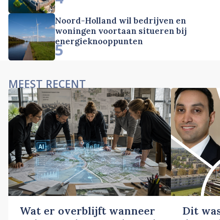
Noord-Holland wil bedrijven en
woningen voortaan situeren bij
energieknooppunten
5
MEEST RECENT
Wat er overblijft wanneer
Dit wa