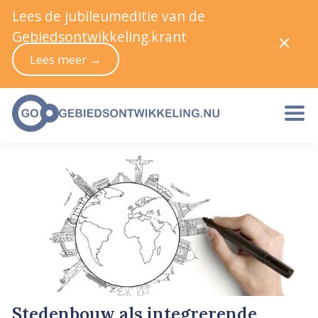
Lees de jubileumeditie van de
Gebiedsontwikkeling.krant
Lees meer →
Stedenbouw als integrerende