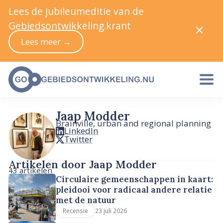
Lees de jubileumeditie van de
Gebiedsontwikkeling.krant
Lees meer →
Jaap Modder
Brainville, urban and regional planning
LinkedIn
Twitter
Artikelen door Jaap Modder
43 artikelen
Circulaire gemeenschappen in kaart:
pleidooi voor radicaal andere relatie
met de natuur
23 juli 2026
Recensie