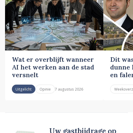
Wat er overblijft wanneer
Dit wa
AI het werken aan de stad
dunne l
versnelt
en fale
7 augustus 2026
Uitgelicht
Opinie
Weekoverz
Uw gastbijdrage op