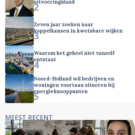
uitvoeringsland
2
Zeven jaar zoeken naar
koppelkansen in kwetsbare wijken
3
Waarom het geheel niet vanzelf
ontstaat
4
Noord-Holland wil bedrijven en
woningen voortaan situeren bij
energieknooppunten
5
MEEST RECENT