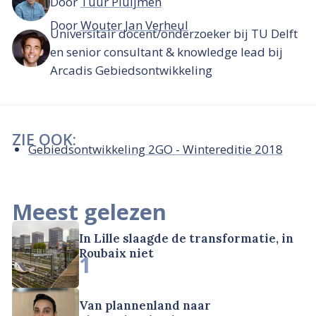
Door
Tuur Pluijmen
Door
Wouter Jan Verheul
Universitair docent/onderzoeker bij TU Delft
en senior consultant & knowledge lead bij
Arcadis Gebiedsontwikkeling
ZIE OOK:
Gebiedsontwikkeling 2GO - Wintereditie 2018
Meest gelezen
In Lille slaagde de transformatie, in
Roubaix niet
1
Van plannenland naar