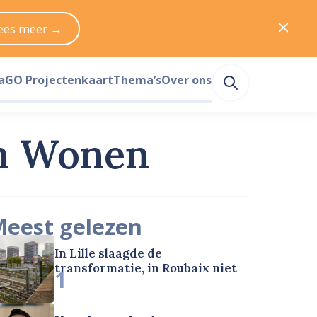
ees meer →
a
GO Projectenkaart
Thema’s
Over ons
an Wonen
eest gelezen
In Lille slaagde de
transformatie, in Roubaix niet
1