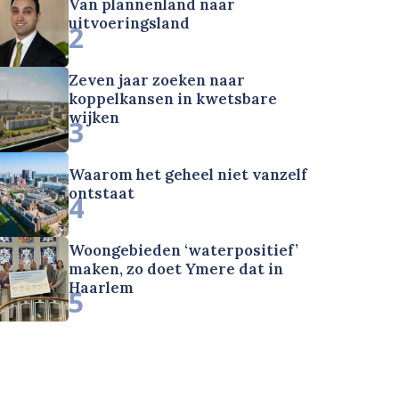
Van plannenland naar
uitvoeringsland
2
Zeven jaar zoeken naar
koppelkansen in kwetsbare
wijken
3
Waarom het geheel niet vanzelf
ontstaat
4
Woongebieden ‘waterpositief’
maken, zo doet Ymere dat in
Haarlem
5