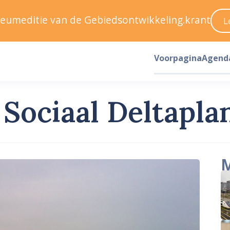
ileumeditie van de Gebiedsontwikkeling.krant
L
Voorpagina
Agend
n Sociaal Deltapl
M