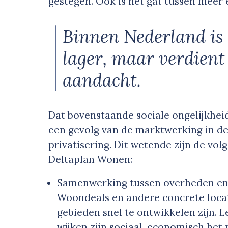
gestegen. Ook is het gat tussen meer
Binnen Nederland is 
lager, maar verdient
aandacht.
Dat bovenstaande sociale ongelijkheid
een gevolg van de marktwerking in de
privatisering. Dit wetende zijn de vo
Deltaplan Wonen:
Samenwerking tussen overheden en d
Woondeals en andere concrete loca
gebieden snel te ontwikkelen zijn. L
wijken zijn sociaal-economisch het 