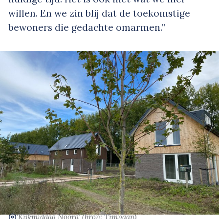
willen. En we zin blij dat de toekomstige
bewoners die gedachte omarmen.”
‘Kijkmiddag Noord’
(bron: Timpaan)