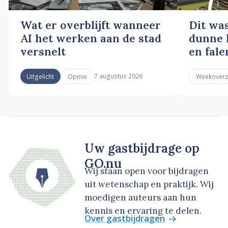
Wat er overblijft wanneer
Dit wa
AI het werken aan de stad
dunne l
versnelt
en fale
7 augustus 2026
Uitgelicht
Opinie
Weekoverz
Uw gastbijdrage op
GO.nu
Wij staan open voor bijdragen
uit wetenschap en praktijk. Wij
moedigen auteurs aan hun
kennis en ervaring te delen.
Over gastbijdragen