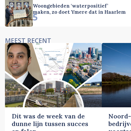
Woongebieden ‘waterpositief’
maken, zo doet Ymere dat in Haarlem
5
MEEST RECENT
Dit was de week van de
Noord-
dunne lijn tussen succes
bedrij