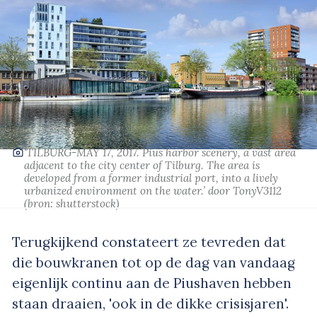
‘TILBURG-MAY 17, 2017. Pius harbor scenery, a vast area
adjacent to the city center of Tilburg. The area is
developed from a former industrial port, into a lively
urbanized environment on the water.’
door TonyV3112
(bron:
shutterstock
)
Terugkijkend constateert ze tevreden dat
die bouwkranen tot op de dag van vandaag
eigenlijk continu aan de Piushaven hebben
staan draaien, 'ook in de dikke crisisjaren'.