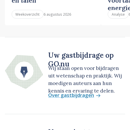
en falen
voortaa
energi
6 augustus 2026
Weekoverzicht
Analyse
Uw gastbijdrage op
GO.nu
Wij staan open voor bijdragen
uit wetenschap en praktijk. Wij
moedigen auteurs aan hun
kennis en ervaring te delen.
Over gastbijdragen