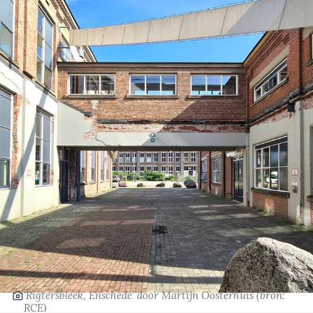
‘Rigtersbleek, Enschede’
door Martijn Oosterhuis
(bron:
RCE)