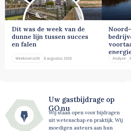
Dit was de week van de
Noord-
dunne lijn tussen succes
bedrij
en falen
voortaa
energi
6 augustus 2026
Weekoverzicht
Analyse
Uw gastbijdrage op
GO.nu
Wij staan open voor bijdragen
uit wetenschap en praktijk. Wij
moedigen auteurs aan hun