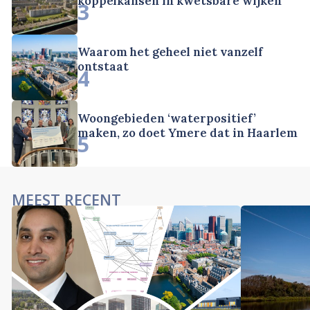
koppelkansen in kwetsbare wijken
3
Waarom het geheel niet vanzelf
ontstaat
4
Woongebieden ‘waterpositief’
maken, zo doet Ymere dat in Haarlem
5
MEEST RECENT