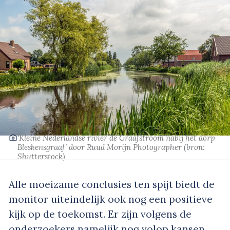
‘Kleine Nederlandse rivier de Graafstroom nabij het dorp
Bleskensgraaf’
door Ruud Morijn Photographer
(bron:
Shutterstock
)
Alle moeizame conclusies ten spijt biedt de
monitor uiteindelijk ook nog een positieve
kijk op de toekomst. Er zijn volgens de
onderzoekers namelijk nog volop kansen