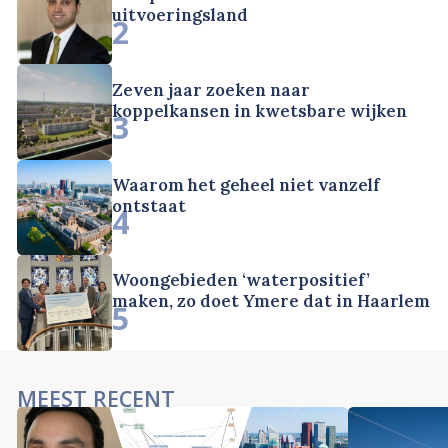
uitvoeringsland
2
Zeven jaar zoeken naar
koppelkansen in kwetsbare wijken
3
Waarom het geheel niet vanzelf
ontstaat
4
Woongebieden ‘waterpositief’
maken, zo doet Ymere dat in Haarlem
5
MEEST RECENT