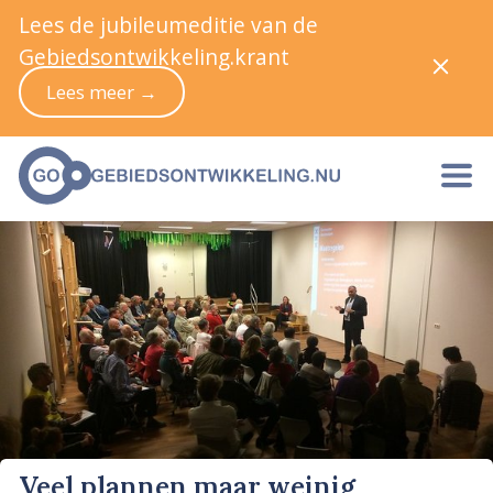
Lees de jubileumeditie van de
Gebiedsontwikkeling.krant
Lees meer →
Veel plannen maar weinig