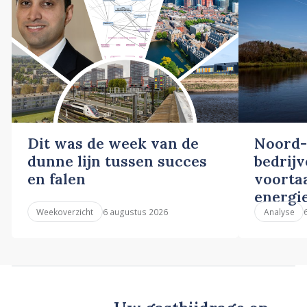
Dit was de week van de
Noord-
dunne lijn tussen succes
bedrij
en falen
voortaa
energi
6 augustus 2026
Weekoverzicht
Analyse