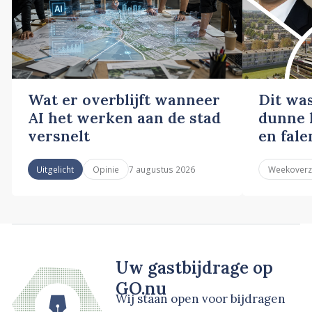
Wat er overblijft wanneer
Dit wa
AI het werken aan de stad
dunne l
versnelt
en fale
7 augustus 2026
Uitgelicht
Opinie
Weekoverz
Uw gastbijdrage op
GO.nu
Wij staan open voor bijdragen