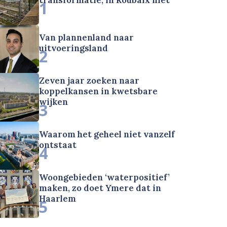
1
Van plannenland naar
uitvoeringsland
2
Zeven jaar zoeken naar
koppelkansen in kwetsbare
wijken
3
Waarom het geheel niet vanzelf
ontstaat
4
Woongebieden ‘waterpositief’
maken, zo doet Ymere dat in
Haarlem
5