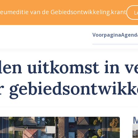
ileumeditie van de Gebiedsontwikkeling.krant
L
Voorpagina
Agend
en uitkomst in v
r gebiedsontwikk
M