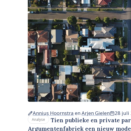
Annius Hoornstra
en
Arjen Gielen
28 juli
Tien publieke en private pa
Analyse
Argumentenfabriek een nieuw model