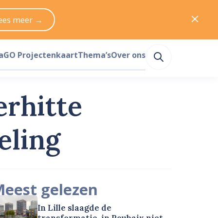
ees meer →
a
GO Projectenkaart
Thema’s
Over ons
erhitte
eling
eest gelezen
In Lille slaagde de
transformatie, in Roubaix niet