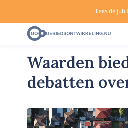
Lees de jub
Waarden bied
debatten ove