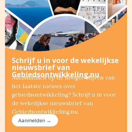
Schrijf u in voor de wekelijkse
nieuwsbrief van
Gebiedsontwikkeling.nu
Automatisch op de hoogte blijven van
het laatste nieuws over
gebiedsontwikkeling? Schrijf u in voor
de wekelijkse nieuwsbrief van
Gebiedsontwikkeling.nu.
Aanmelden →