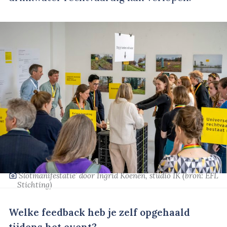
‘Slotmanifestatie’
door Ingrid Koenen, studio IK
(bron: EFL
Stichting)
Welke feedback heb je zelf opgehaald
tijdens het event?