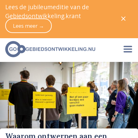
Lees de jubileumeditie van de
Gebiedsontwikkeling.krant
Lees meer →
Waarom ontwerpen aan een