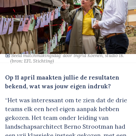
‘Beeld matchmakingsdag’
door Ingrid Koenen, studio IK
(bron: EFL Stichting)
Op 11 april maakten jullie de resultaten
bekend, wat was jouw eigen indruk?
“Het was interessant om te zien dat de drie
teams elk een heel eigen aanpak hebben
gekozen. Het team onder leiding van
landschapsarchitect Berno Strootman had
een vrij klassieke insteek gekozen, met een