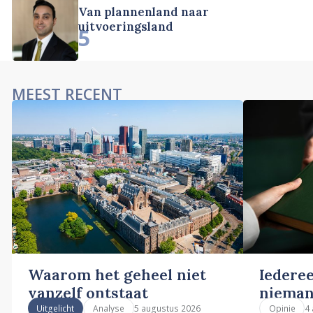
Van plannenland naar
uitvoeringsland
5
MEEST RECENT
Waarom het geheel niet
Iederee
vanzelf ontstaat
nieman
5 augustus 2026
4
Uitgelicht
Analyse
Opinie