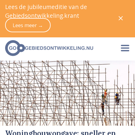
Lees de jubileumeditie van de
Gebiedsontwikkeling.krant
Lees meer →
Woningbouwopgave: sneller en