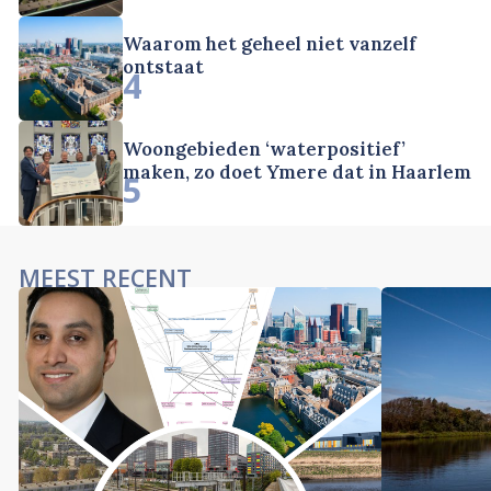
Waarom het geheel niet vanzelf
ontstaat
4
Woongebieden ‘waterpositief’
maken, zo doet Ymere dat in Haarlem
5
MEEST RECENT