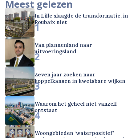
Meest gelezen
In Lille slaagde de transformatie, in
Roubaix niet
1
Van plannenland naar
uitvoeringsland
2
Zeven jaar zoeken naar
koppelkansen in kwetsbare wijken
3
Waarom het geheel niet vanzelf
ontstaat
4
Woongebieden ‘waterpositief’