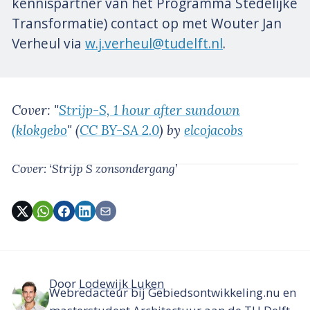
kennispartner van het Programma Stedelijke
Transformatie) contact op met Wouter Jan
Verheul via
w.j.verheul@tudelft.nl
.
Cover: "
Strijp-S, 1 hour after sundown
(klokgebo
" (
CC BY-SA 2.0
) by
elcojacobs
Cover: ‘Strijp S zonsondergang’
Door
Lodewijk Luken
Webredacteur bij Gebiedsontwikkeling.nu en