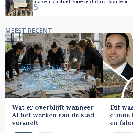
maken, zo doet Ymere dat in Haarlem
5
MEEST RECENT
Wat er overblijft wanneer
Dit wa
AI het werken aan de stad
dunne l
versnelt
en fale