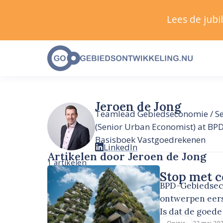
Lees de jub
Jeroen de Jong
Teamlead Gebiedseconomie / S
(Senior Urban Economist) at BPD
Basisboek Vastgoedrekenen
LinkedIn
Artikelen door Jeroen de Jong
1 artikelen
Stop met 
BPD-Gebiedseco
ontwerpen eers
Is dat de goed
22 mei 20