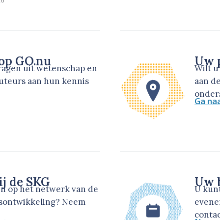
 op GO.nu
Uw p
dragen uit wetenschap en
Wilt 
auteurs aan hun kennis
aan de
onders
Ga na
ij de SKG
Uw b
en op het netwerk van de
U kun
dsontwikkeling? Neem
evene
contac