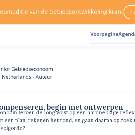
ileumeditie van de Gebiedsontwikkeling.krant
L
Voorpagina
Agend
enior Gebiedseconoom
 Netherlands - Auteur
compenseren, begin met ontwerpen
noom Jeroen de Jong wijst op een hardnekkige reflex 
t een plan, rekenen het rond, en gaan daarna op zoek
e volgorde?
26