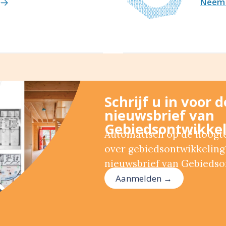
Neem 
Schrijf u in voor 
nieuwsbrief van
Gebiedsontwikkel
Automatisch op de hoogte 
over gebiedsontwikkeling?
nieuwsbrief van Gebiedso
Aanmelden →