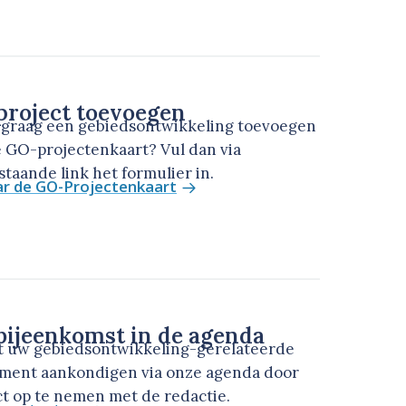
roject toevoegen
u graag een gebiedsontwikkeling toevoegen
 GO-projectenkaart? Vul dan via
taande link het formulier in.
ar de GO-Projectenkaart
ijeenkomst in de agenda
t uw gebiedsontwikkeling-gerelateerde
ment aankondigen via onze agenda door
t op te nemen met de redactie.