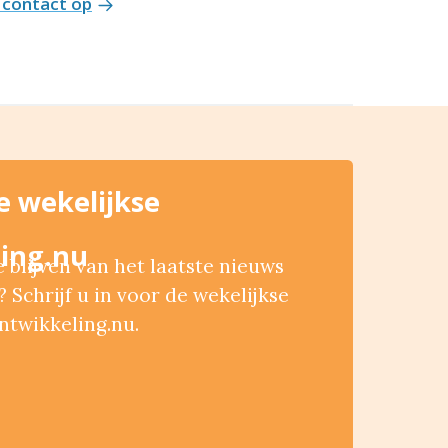
contact op
de wekelijkse
ing.nu
blijven van het laatste nieuws
 Schrijf u in voor de wekelijkse
ntwikkeling.nu.