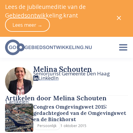
Lees de jubileumeditie van de
Gebiedsontwikkeling.krant
Lees meer →
Melina Schouten
Seniorjurist Gemeente Den Haag
LinkedIn
Artikelen door Melina Schouten
1 artikelen
Congres Omgevingswet 2015:
gedachtegoed van de Omgevingswet
en de Binckhorst
1 oktober 2015
Persoonlijk