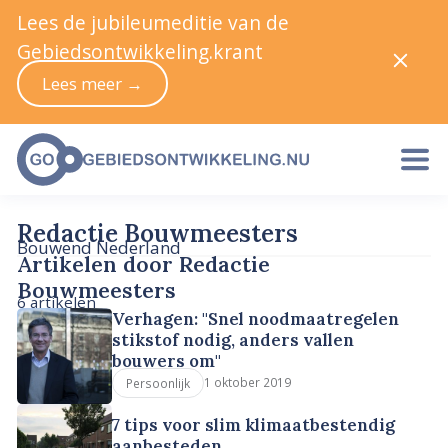
Lees de jubileumeditie van de
Gebiedsontwikkeling.krant
Lees meer →
Redactie Bouwmeesters
Bouwend Nederland
Artikelen door Redactie
Bouwmeesters
6 artikelen
Verhagen: "Snel noodmaatregelen
stikstof nodig, anders vallen
bouwers om"
1 oktober 2019
Persoonlijk
7 tips voor slim klimaatbestendig
aanbesteden