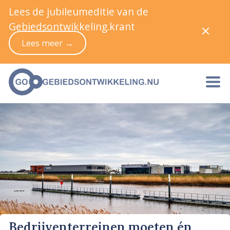
Lees de jubileumeditie van de
Gebiedsontwikkeling.krant
Lees meer →
Bedrijventerreinen moeten én