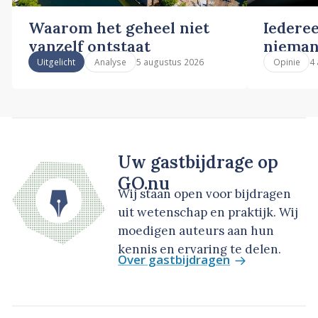
Waarom het geheel niet
Iederee
vanzelf ontstaat
nieman
5 augustus 2026
4
Uitgelicht
Analyse
Opinie
Uw gastbijdrage op
GO.nu
Wij staan open voor bijdragen
uit wetenschap en praktijk. Wij
moedigen auteurs aan hun
kennis en ervaring te delen.
Over gastbijdragen