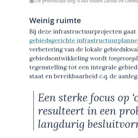
‘De provinciale weg N340 tussen Zwolle en Omm
Weinig ruimte
Bij deze infrastructuurprojecten gaat
gebiedsgerichte infrastructuurplann
verbetering van de lokale gebieds­kwali
gebiedsontwikkeling wordt
toegevoeg
tegenstelling tot een integrale gebie
staat en bereikbaarheid c.q. de aanleg
Een sterke focus op ‘
resulteert in een pr
langdurig besluitvo