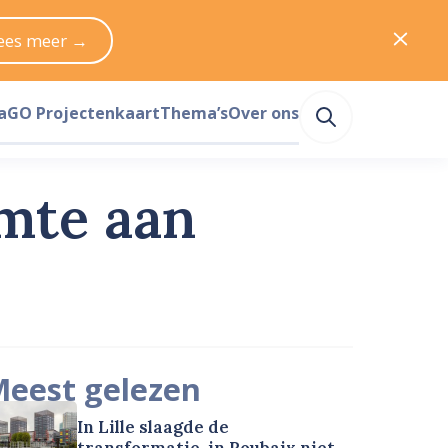
ees meer →
a
GO Projectenkaart
Thema’s
Over ons
imte aan
eest gelezen
In Lille slaagde de
transformatie, in Roubaix niet