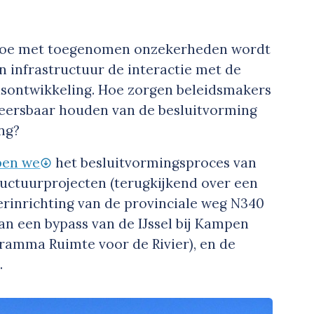
ag hoe met toegenomen onzekerheden wordt
 infrastructuur­ de interactie met de
s­ontwikkeling. Hoe zorgen beleidsmakers
heersbaar houden van de besluitvorming
ng?
ben we
het besluitvormingsproces van
uctuur­­projecten (terugkijkend over een
erinrichting van de provinciale weg N340
n een bypass van de IJssel bij Kampen
gramma Ruimte voor de Rivier), en de
.