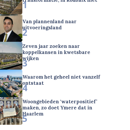
1
Van plannenland naar
uitvoeringsland
2
Zeven jaar zoeken naar
koppelkansen in kwetsbare
wijken
3
Waarom het geheel niet vanzelf
ontstaat
4
Woongebieden ‘waterpositief’
maken, zo doet Ymere dat in
Haarlem
5