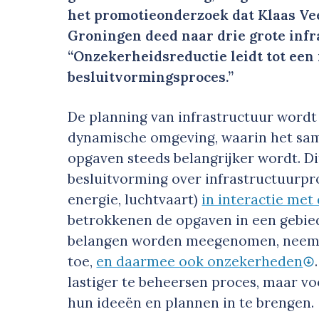
het promotieonderzoek dat Klaas Ve
Groningen deed naar drie grote infra
“Onzekerheidsreductie leidt tot ee
besluitvormingsproces.”
De planning van infrastructuur word
dynamische omgeving, waarin het sam
opgaven steeds belangrijker wordt. D
besluitvorming over infrastructuurp
energie, luchtvaart)
in interactie me
betrokkenen de opgaven in een gebi
belangen worden meegenomen, neemt 
toe,
en daarmee ook onzekerheden
lastiger te beheersen proces, maar vo
hun ideeën en plannen in te brengen.