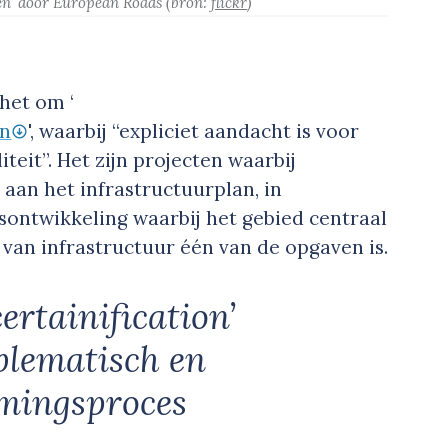
en’
door European Roads
(bron:
flickr
)
 het om ‘
en
', waarbij “expliciet aandacht is voor
teit”. Het zijn projecten waarbij
d
aan het infrastructuurplan, in
dsontwikkeling waarbij het gebied centraal
 van infrastructuur één van de opgaven is.
certainification’
oblematisch en
rmingsproces