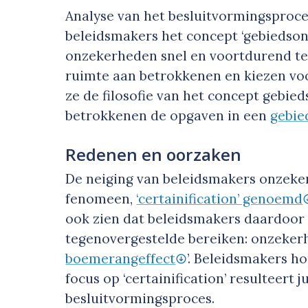
Analyse van het besluitvormingsproces
beleidsmakers het concept ‘gebiedson
onzekerheden snel en voortdurend te
ruimte aan betrokkenen en kiezen voo
ze de filosofie van het concept gebie
betrokkenen de opgaven in een
gebie
Redenen en oorzaken
De neiging van beleidsmakers onzeker
fenomeen,
‘certainification’ genoemd
ook zien dat beleidsmakers daardoor 
tegenovergestelde bereiken: onzekerh
boemerang­effect
’. Beleidsmakers h
focus op ‘certainification’ resulteert 
besluitvormings­proces.