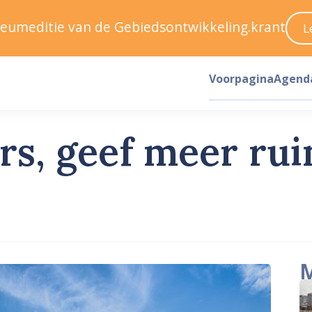
ileumeditie van de Gebiedsontwikkeling.krant
L
Voorpagina
Agend
rs, geef meer ru
M