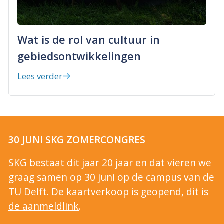
Wat is de rol van cultuur in
gebiedsontwikkelingen
Lees verder
30 JUNI SKG ZOMERCONGRES
SKG bestaat dit jaar 20 jaar en dat vieren we
graag samen op 30 juni op de campus van de
TU Delft. De kaartverkoop is geopend,
dit is
de aanmeldlink
.