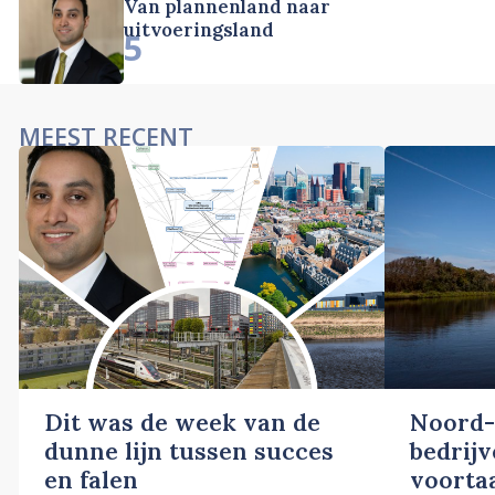
Van plannenland naar
uitvoeringsland
5
MEEST RECENT
Dit was de week van de
Noord-
dunne lijn tussen succes
bedrij
en falen
voortaa