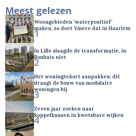
Meest gelezen
Woongebieden ‘waterpositief’
maken, zo doet Ymere dat in Haarlem
1
In Lille slaagde de transformatie, in
Roubaix niet
2
Het woningtekort aanpakken: dit
draagt de bouw van modulaire
woningen bij
3
Zeven jaar zoeken naar
koppelkansen in kwetsbare wijken
4