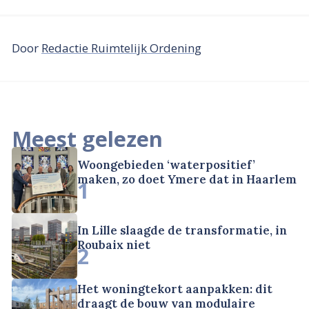
Door
Redactie Ruimtelijk Ordening
Meest gelezen
Woongebieden ‘waterpositief’
maken, zo doet Ymere dat in Haarlem
1
In Lille slaagde de transformatie, in
Roubaix niet
2
Het woningtekort aanpakken: dit
draagt de bouw van modulaire