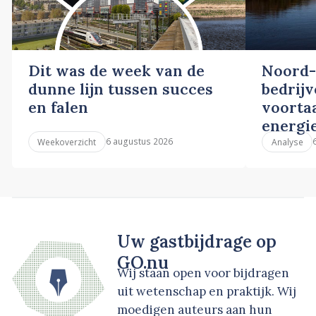
Dit was de week van de
Noord-
dunne lijn tussen succes
bedrij
en falen
voortaa
energi
6 augustus 2026
Weekoverzicht
Analyse
Uw gastbijdrage op
GO.nu
Wij staan open voor bijdragen
uit wetenschap en praktijk. Wij
moedigen auteurs aan hun