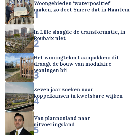
Woongebieden ‘waterpositief’
maken, zo doet Ymere dat in Haarlem
1
In Lille slaagde de transformatie, in
Roubaix niet
2
Het woningtekort aanpakken: dit
draagt de bouw van modulaire
woningen bij
3
Zeven jaar zoeken naar
koppelkansen in kwetsbare wijken
4
Van plannenland naar
uitvoeringsland
5