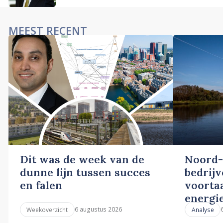
MEEST RECENT
Dit was de week van de
Noord-
dunne lijn tussen succes
bedrij
en falen
voortaa
energi
6 augustus 2026
Weekoverzicht
Analyse