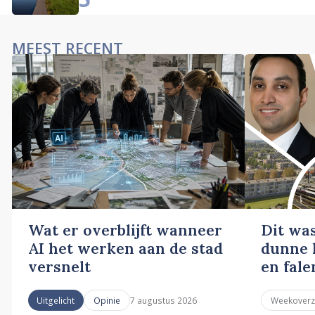
MEEST RECENT
Wat er overblijft wanneer
Dit wa
AI het werken aan de stad
dunne l
versnelt
en fale
7 augustus 2026
Uitgelicht
Opinie
Weekoverz