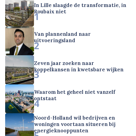
In Lille slaagde de transformatie, in
Roubaix niet
1
Van plannenland naar
uitvoeringsland
2
Zeven jaar zoeken naar
koppelkansen in kwetsbare wijken
3
Waarom het geheel niet vanzelf
ontstaat
4
Noord-Holland wil bedrijven en
woningen voortaan situeren bij
energieknooppunten
5