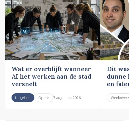
Wat er overblijft wanneer
Dit wa
AI het werken aan de stad
dunne l
versnelt
en fale
7 augustus 2026
Uitgelicht
Opinie
Weekoverz