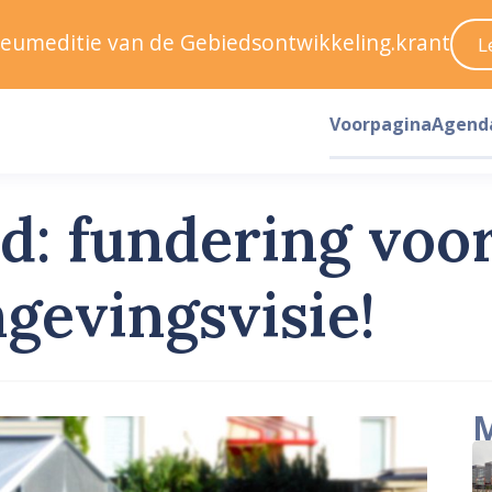
ileumeditie van de Gebiedsontwikkeling.krant
L
Voorpagina
Agend
: fundering voor
gevingsvisie!
M