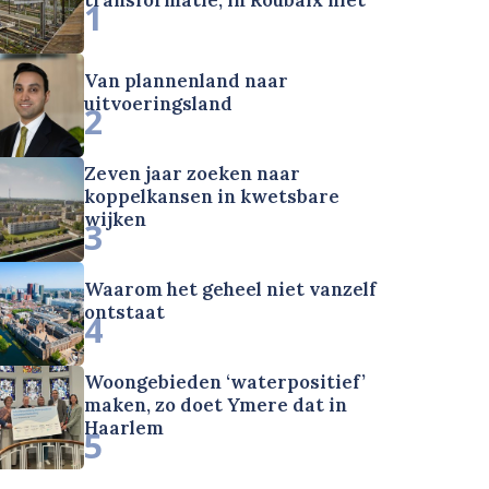
1
Van plannenland naar
uitvoeringsland
2
Zeven jaar zoeken naar
koppelkansen in kwetsbare
wijken
3
Waarom het geheel niet vanzelf
ontstaat
4
Woongebieden ‘waterpositief’
maken, zo doet Ymere dat in
Haarlem
5