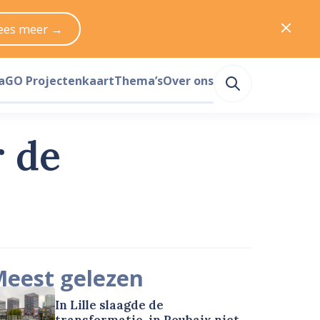
ees meer →
a
GO Projectenkaart
Thema’s
Over ons
 de
eest gelezen
In Lille slaagde de
transformatie, in Roubaix niet