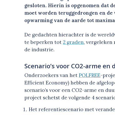
gesloten. Hierin is opgenomen dat d
moet worden teruggedrongen en de 
opwarming van de aarde tot maximaa
De gedachten hierachter is de wereldw
te beperken tot
2 graden
, vergeleken
de industrie.
Scenario’s voor CO
2
-arme en 
Onderzoekers van het
POLFREE
-proje
Efficient Economy) hebben de afgelop
scenario’s voor een CO
2
-arme en duu
project schetst de volgende 4 scenario
Het referentiescenario met verande