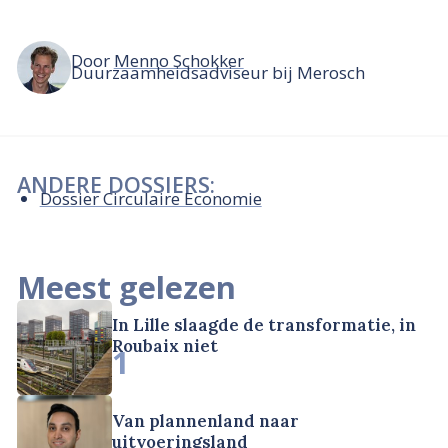
Door
Menno Schokker
Duurzaamheidsadviseur bij Merosch
ANDERE DOSSIERS:
Dossier Circulaire Economie
Meest gelezen
In Lille slaagde de transformatie, in
Roubaix niet
1
Van plannenland naar
uitvoeringsland