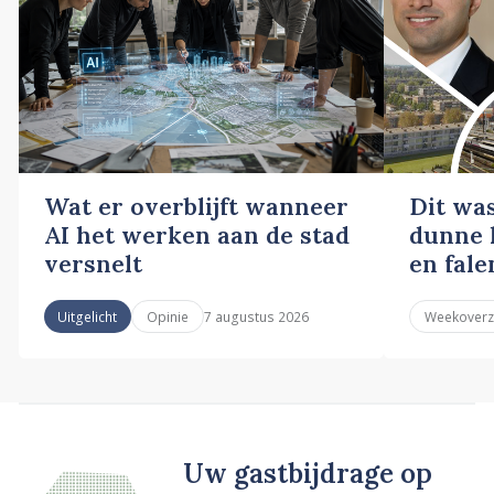
Wat er overblijft wanneer
Dit wa
AI het werken aan de stad
dunne l
versnelt
en fale
7 augustus 2026
Uitgelicht
Opinie
Weekoverz
Uw gastbijdrage op