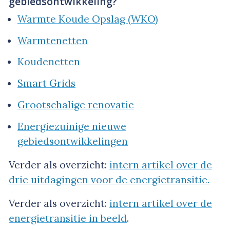
gebiedsontwikkeling?
Warmte Koude Opslag (WKO)
Warmtenetten
Koudenetten
Smart Grids
Grootschalige renovatie
Energiezuinige nieuwe
gebiedsontwikkelingen
Verder als overzicht:
intern artikel over de
drie uitdagingen voor de energietransitie.
Verder als overzicht:
intern artikel over de
energietransitie in beeld
.