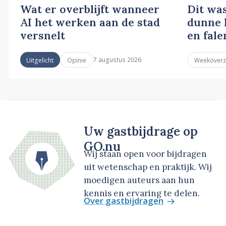
Wat er overblijft wanneer
Dit wa
AI het werken aan de stad
dunne l
versnelt
en fale
7 augustus 2026
Uitgelicht
Opinie
Weekoverz
Uw gastbijdrage op
GO.nu
Wij staan open voor bijdragen
uit wetenschap en praktijk. Wij
moedigen auteurs aan hun
kennis en ervaring te delen.
Over gastbijdragen