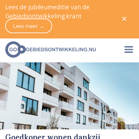
Lees de jubileumeditie van de
Gebiedsontwikkeling.krant
Lees meer →
Goedkoper wonen dankzij