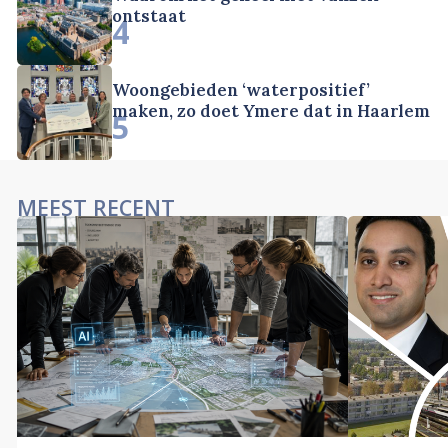
ontstaat
4
Woongebieden ‘waterpositief’
maken, zo doet Ymere dat in Haarlem
5
MEEST RECENT